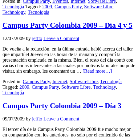
Posted in:
Campus Party
,
Eventos
,
Internet
,
SoftwareLibre
,
Tecnología
Tagged:
2009
,
Campus Party
,
Software Libre
,
Technology
,
Tecnología
Campus Party Colombia 2009 – Día 4 y 5
12/07/2009
by
jeffto
Leave a Comment
De vuelta a la redacción, en la última entrada hablé acerca del taller
que impartí el Jueves en las horas de la mañana y compartí la
presentación empleada en la misma. Bien, el resto del día contó con
varias charlas interesantes a las cuales por motivos laborales no pude
visitar, sin embargo, les comentaré un …
[Read more…]
Posted in:
Campus Party
,
Internet
,
SoftwareLibre
,
Tecnología
Tagged:
2009
,
Campus Party
,
Software Libre
,
Technology
,
Tecnología
Campus Party Colombia 2009 – Día 3
09/07/2009
by
jeffto
Leave a Comment
El tercer día de la Campus Party Colombia 2009 fue mucho mejor
en comparación con los anteriores, no sólo por el contenido de las