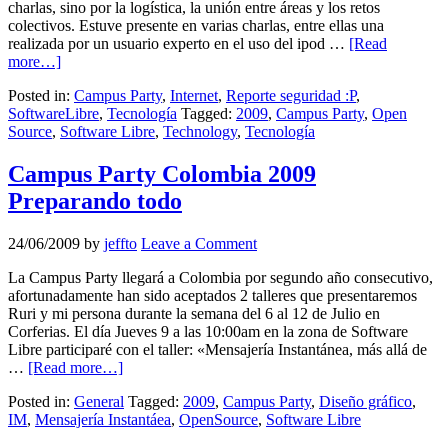
charlas, sino por la logística, la unión entre áreas y los retos
colectivos. Estuve presente en varias charlas, entre ellas una
realizada por un usuario experto en el uso del ipod …
[Read
more…]
Posted in:
Campus Party
,
Internet
,
Reporte seguridad :P
,
SoftwareLibre
,
Tecnología
Tagged:
2009
,
Campus Party
,
Open
Source
,
Software Libre
,
Technology
,
Tecnología
Campus Party Colombia 2009
Preparando todo
24/06/2009
by
jeffto
Leave a Comment
La Campus Party llegará a Colombia por segundo año consecutivo,
afortunadamente han sido aceptados 2 talleres que presentaremos
Ruri y mi persona durante la semana del 6 al 12 de Julio en
Corferias. El día Jueves 9 a las 10:00am en la zona de Software
Libre participaré con el taller: «Mensajería Instantánea, más allá de
…
[Read more…]
Posted in:
General
Tagged:
2009
,
Campus Party
,
Diseño gráfico
,
IM
,
Mensajería Instantáea
,
OpenSource
,
Software Libre