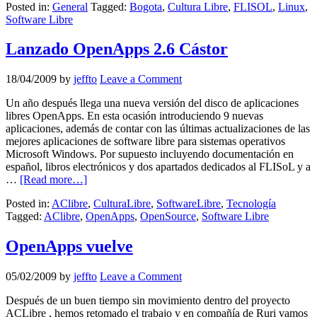
Posted in:
General
Tagged:
Bogota
,
Cultura Libre
,
FLISOL
,
Linux
,
Software Libre
Lanzado OpenApps 2.6 Cástor
18/04/2009
by
jeffto
Leave a Comment
Un año después llega una nueva versión del disco de aplicaciones
libres OpenApps. En esta ocasión introduciendo 9 nuevas
aplicaciones, además de contar con las últimas actualizaciones de las
mejores aplicaciones de software libre para sistemas operativos
Microsoft Windows. Por supuesto incluyendo documentación en
español, libros electrónicos y dos apartados dedicados al FLISoL y a
…
[Read more…]
Posted in:
AClibre
,
CulturaLibre
,
SoftwareLibre
,
Tecnología
Tagged:
AClibre
,
OpenApps
,
OpenSource
,
Software Libre
OpenApps vuelve
05/02/2009
by
jeffto
Leave a Comment
Después de un buen tiempo sin movimiento dentro del proyecto
ACLibre , hemos retomado el trabajo y en compañía de Ruri vamos