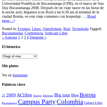
Universidad Pontificia de Bucaramanga (UPB), en el marco de Sun
Day Bucaramanga 2008. Después de un viaje suave en las horas de
la noche ayer, llegamos (con Ruri) a las 6:30 am al terminal de la
ciudad Bonita, en este viaje contamos con hospedaje …
[Read
more…]
Posted in:
Eventos
,
Linux
,
OpenSolaris
,
Ruri
,
Tecnología
Tagged:
Bucaramanga
,
Conferencia
,
Software Libre
« Anterior
1
2
3
4
Siguiente »
El historico
El
historico
Mis platos
Ver en
Instagram
Palabras clave
Bogota
2009
AClibre
Big tour
Blog
21
Amigos
Atletismo
Campus Party
Colombia
Cultura Libre
Bucaramanga