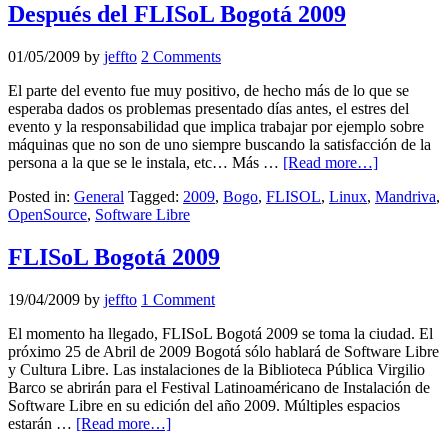
Después del FLISoL Bogotá 2009
01/05/2009
by
jeffto
2 Comments
El parte del evento fue muy positivo, de hecho más de lo que se
esperaba dados os problemas presentado días antes, el estres del
evento y la responsabilidad que implica trabajar por ejemplo sobre
máquinas que no son de uno siempre buscando la satisfacción de la
persona a la que se le instala, etc… Más …
[Read more…]
Posted in:
General
Tagged:
2009
,
Bogo
,
FLISOL
,
Linux
,
Mandriva
,
OpenSource
,
Software Libre
FLISoL Bogotá 2009
19/04/2009
by
jeffto
1 Comment
El momento ha llegado, FLISoL Bogotá 2009 se toma la ciudad. El
próximo 25 de Abril de 2009 Bogotá sólo hablará de Software Libre
y Cultura Libre. Las instalaciones de la Biblioteca Pública Virgilio
Barco se abrirán para el Festival Latinoaméricano de Instalación de
Software Libre en su edición del año 2009. Múltiples espacios
estarán …
[Read more…]