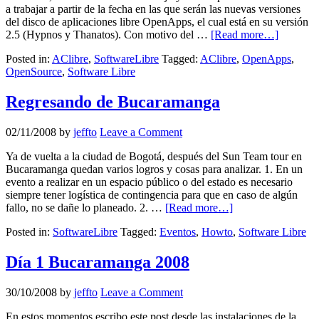
a trabajar a partir de la fecha en las que serán las nuevas versiones
del disco de aplicaciones libre OpenApps, el cual está en su versión
2.5 (Hypnos y Thanatos). Con motivo del …
[Read more…]
Posted in:
AClibre
,
SoftwareLibre
Tagged:
AClibre
,
OpenApps
,
OpenSource
,
Software Libre
Regresando de Bucaramanga
02/11/2008
by
jeffto
Leave a Comment
Ya de vuelta a la ciudad de Bogotá, después del Sun Team tour en
Bucaramanga quedan varios logros y cosas para analizar. 1. En un
evento a realizar en un espacio público o del estado es necesario
siempre tener logística de contingencia para que en caso de algún
fallo, no se dañe lo planeado. 2. …
[Read more…]
Posted in:
SoftwareLibre
Tagged:
Eventos
,
Howto
,
Software Libre
Día 1 Bucaramanga 2008
30/10/2008
by
jeffto
Leave a Comment
En estos momentos escribo este post desde las instalaciones de la