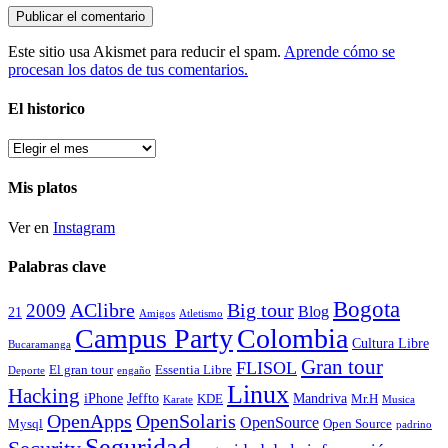
Este sitio usa Akismet para reducir el spam.
Aprende cómo se
procesan los datos de tus comentarios.
El historico
El
historico
Mis platos
Ver en
Instagram
Palabras clave
Bogota
2009
AClibre
Big tour
Blog
21
Amigos
Atletismo
Campus Party
Colombia
Cultura Libre
Bucaramanga
Gran tour
FLISOL
El gran tour
Essentia Libre
Deporte
engaño
Linux
Hacking
iPhone
Jeffto
Mandriva
KDE
Mr.H
Karate
Musica
OpenApps
OpenSolaris
OpenSource
Mysql
Open Source
padrino
Seguridad