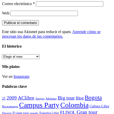
Correo electrónico
*
Web
Este sitio usa Akismet para reducir el spam.
Aprende cómo se
procesan los datos de tus comentarios.
El historico
El
historico
Mis platos
Ver en
Instagram
Palabras clave
Bogota
2009
AClibre
Big tour
Blog
21
Amigos
Atletismo
Campus Party
Colombia
Cultura Libre
Bucaramanga
Gran tour
FLISOL
El gran tour
Essentia Libre
Deporte
engaño