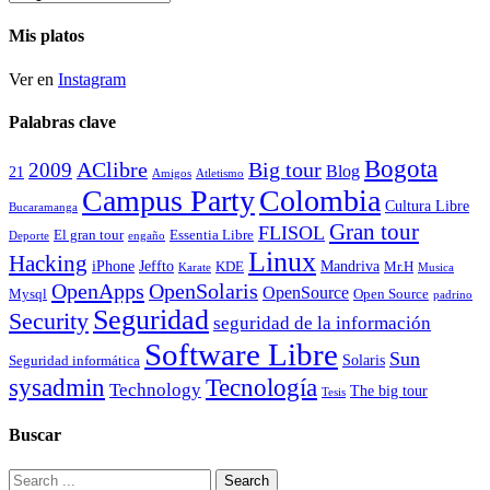
historico
Mis platos
Ver en
Instagram
Palabras clave
Bogota
2009
AClibre
Big tour
Blog
21
Amigos
Atletismo
Campus Party
Colombia
Cultura Libre
Bucaramanga
Gran tour
FLISOL
El gran tour
Essentia Libre
Deporte
engaño
Linux
Hacking
iPhone
Jeffto
Mandriva
KDE
Mr.H
Karate
Musica
OpenApps
OpenSolaris
OpenSource
Mysql
Open Source
padrino
Seguridad
Security
seguridad de la información
Software Libre
Sun
Solaris
Seguridad informática
Tecnología
sysadmin
Technology
The big tour
Tesis
Buscar