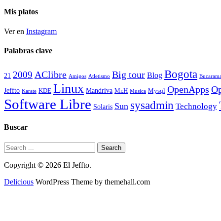
historico
Mis platos
Ver en
Instagram
Palabras clave
Bogota
2009
AClibre
Big tour
Blog
21
Amigos
Atletismo
Bucaram
Linux
OpenApps
Op
Jeffto
Mandriva
KDE
Mr.H
Mysql
Karate
Musica
Software Libre
sysadmin
Sun
Technology
Solaris
Buscar
Copyright © 2026 El Jeffto.
Delicious
WordPress Theme by themehall.com