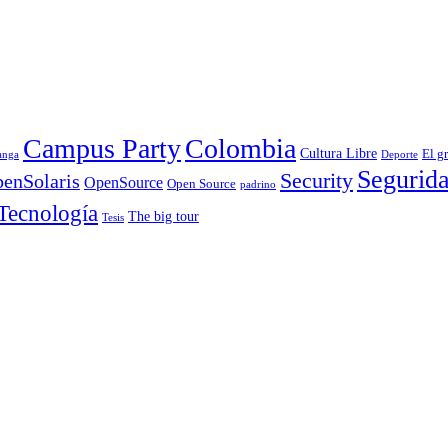
Campus Party
Colombia
Cultura Libre
El g
anga
Deporte
Segurid
Security
enSolaris
OpenSource
Open Source
padrino
Tecnología
The big tour
Tesis