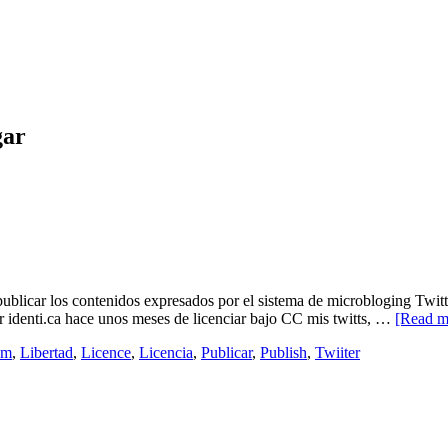
gar
 publicar los contenidos expresados por el sistema de microbloging Twit
r identi.ca hace unos meses de licenciar bajo CC mis twitts, …
[Read 
om
,
Libertad
,
Licence
,
Licencia
,
Publicar
,
Publish
,
Twiiter