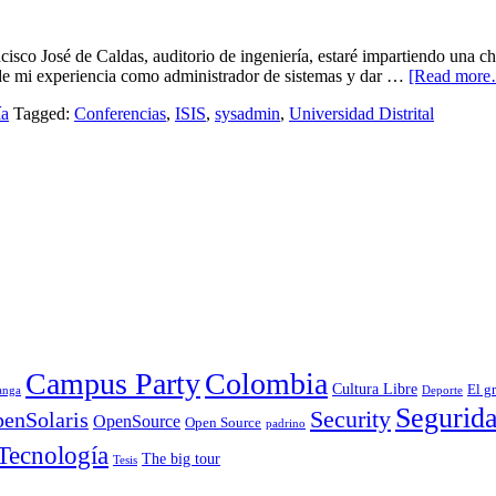
ncisco José de Caldas, auditorio de ingeniería, estaré impartiendo una c
 de mi experiencia como administrador de sistemas y dar …
[Read mor
ía
Tagged:
Conferencias
,
ISIS
,
sysadmin
,
Universidad Distrital
Campus Party
Colombia
Cultura Libre
El g
anga
Deporte
Segurid
Security
enSolaris
OpenSource
Open Source
padrino
Tecnología
The big tour
Tesis