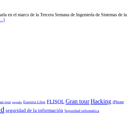
harla en el marco de la Tercera Semana de Ingeniería de Sistemas de la
e…]
Gran tour
Hacking
FLISOL
iPhone
ran tour
Essentia Libre
engaño
ad
seguridad de la información
Seguridad informática