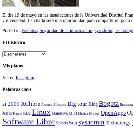
El día 19 de mayo en las instalaciones de la Universidad Distrital Fra
Universidad. La charla será una oportunidad para compartir un poco
Posted in:
Eventos
,
Seguridad de la informacion
,
sysadmin
,
Tecnolog
El historico
El
historico
Mis platos
Ver en
Instagram
Palabras clave
Bogota
2009
AClibre
Big tour
Blog
21
Amigos
Atletismo
Bucaram
Linux
OpenApps
Op
Jeffto
Mandriva
KDE
Mr.H
Mysql
Karate
Musica
Software Libre
sysadmin
Sun
Technology
Solaris