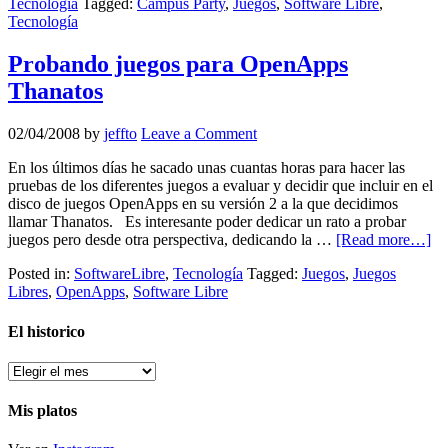
Tecnología
Tagged:
Campus Party
,
Juegos
,
Software Libre
,
Tecnología
Probando juegos para OpenApps
Thanatos
02/04/2008
by
jeffto
Leave a Comment
En los últimos días he sacado unas cuantas horas para hacer las
pruebas de los diferentes juegos a evaluar y decidir que incluir en el
disco de juegos OpenApps en su versión 2 a la que decidimos
llamar Thanatos. Es interesante poder dedicar un rato a probar
juegos pero desde otra perspectiva, dedicando la …
[Read more…]
Posted in:
SoftwareLibre
,
Tecnología
Tagged:
Juegos
,
Juegos
Libres
,
OpenApps
,
Software Libre
El historico
El
historico
Mis platos