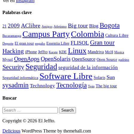
Ver en
Instagram
Palabras clave
Bogota
2009
AClibre
Big tour
Blog
21
Amigos
Atletismo
Campus Party
Colombia
Cultura Libre
Bucaramanga
Gran tour
FLISOL
El gran tour
Essentia Libre
Deporte
engaño
Linux
Hacking
iPhone
Jeffto
Mandriva
KDE
Mr.H
Karate
Musica
OpenApps
OpenSolaris
OpenSource
Mysql
Open Source
padrino
Seguridad
Security
seguridad de la información
Software Libre
Sun
Solaris
Seguridad informática
Tecnología
sysadmin
Technology
The big tour
Tesis
Buscar
Copyright © 2026 El Jeffto.
Delicious
WordPress Theme by themehall.com