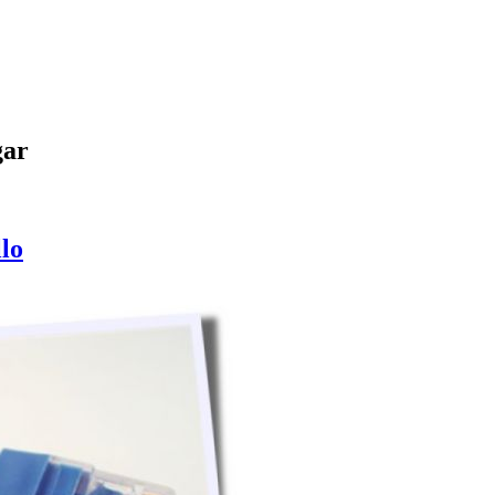
gar
llo