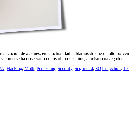
a realización de ataques, en la actualidad hablamos de que un alto porce
) y como se ha observado en los últimos 2 años, al mismo navegador 
VA
,
Hacking
,
Moth
,
Pentesting
,
Security
,
Seguridad
,
SQL injection
,
Tes