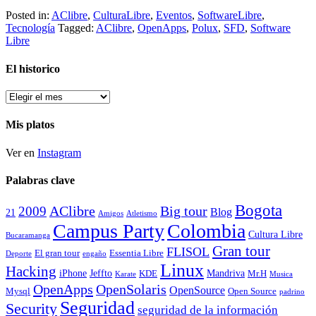
Posted in:
AClibre
,
CulturaLibre
,
Eventos
,
SoftwareLibre
,
Tecnología
Tagged:
AClibre
,
OpenApps
,
Polux
,
SFD
,
Software
Libre
El historico
El
historico
Mis platos
Ver en
Instagram
Palabras clave
Bogota
2009
AClibre
Big tour
Blog
21
Amigos
Atletismo
Campus Party
Colombia
Cultura Libre
Bucaramanga
Gran tour
FLISOL
El gran tour
Essentia Libre
Deporte
engaño
Linux
Hacking
iPhone
Jeffto
Mandriva
KDE
Mr.H
Karate
Musica
OpenApps
OpenSolaris
OpenSource
Mysql
Open Source
padrino
Seguridad
Security
seguridad de la información