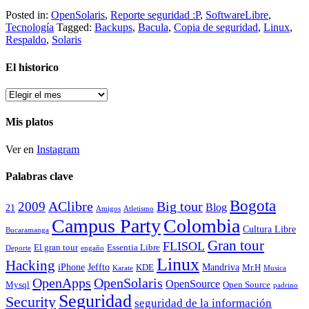
Posted in:
OpenSolaris
,
Reporte seguridad :P
,
SoftwareLibre
,
Tecnología
Tagged:
Backups
,
Bacula
,
Copia de seguridad
,
Linux
,
Respaldo
,
Solaris
El historico
El
historico
Mis platos
Ver en
Instagram
Palabras clave
Bogota
2009
AClibre
Big tour
Blog
21
Amigos
Atletismo
Campus Party
Colombia
Cultura Libre
Bucaramanga
Gran tour
FLISOL
El gran tour
Essentia Libre
Deporte
engaño
Linux
Hacking
iPhone
Jeffto
Mandriva
KDE
Mr.H
Karate
Musica
OpenApps
OpenSolaris
OpenSource
Mysql
Open Source
padrino
Seguridad
Security
seguridad de la información