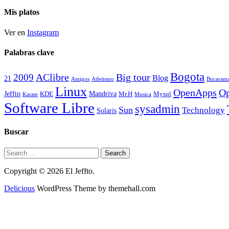
historico
Mis platos
Ver en
Instagram
Palabras clave
Bogota
2009
AClibre
Big tour
Blog
21
Amigos
Atletismo
Bucaram
Linux
OpenApps
Op
Jeffto
Mandriva
KDE
Mr.H
Mysql
Karate
Musica
Software Libre
sysadmin
Sun
Technology
Solaris
Buscar
Copyright © 2026 El Jeffto.
Delicious
WordPress Theme by themehall.com