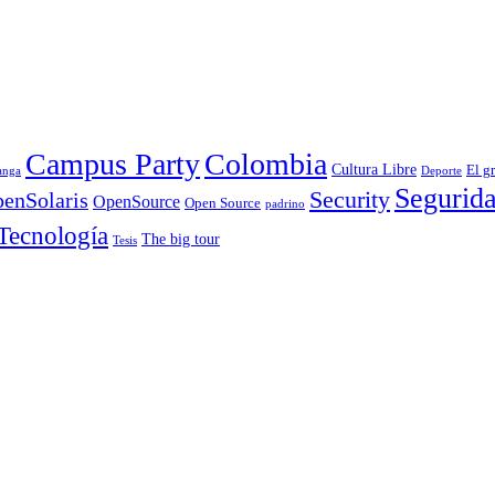
Campus Party
Colombia
Cultura Libre
El g
anga
Deporte
Segurid
Security
enSolaris
OpenSource
Open Source
padrino
Tecnología
The big tour
Tesis