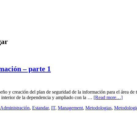
gar
mación – parte 1
ño y creación del plan de seguridad de la información para el área de 
l interior de la dependencia y ampliado con la …
[Read more…]
Administración
,
Estandar
,
IT
,
Management
,
Metodologias
,
Metodologi