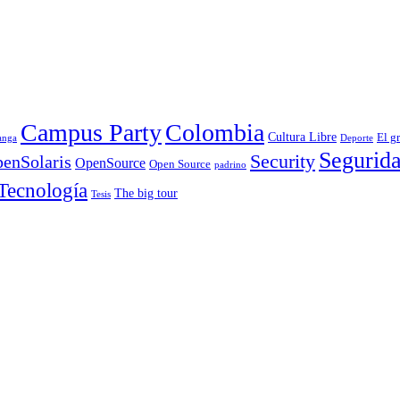
Campus Party
Colombia
Cultura Libre
El g
anga
Deporte
Segurid
Security
enSolaris
OpenSource
Open Source
padrino
Tecnología
The big tour
Tesis