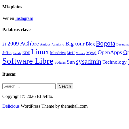
historico
Mis platos
Ver en
Instagram
Palabras clave
Bogota
2009
AClibre
Big tour
Blog
21
Amigos
Atletismo
Bucaram
Linux
OpenApps
Op
Jeffto
Mandriva
KDE
Mr.H
Mysql
Karate
Musica
Software Libre
sysadmin
Sun
Technology
Solaris
Buscar
Copyright © 2026 El Jeffto.
Delicious
WordPress Theme by themehall.com