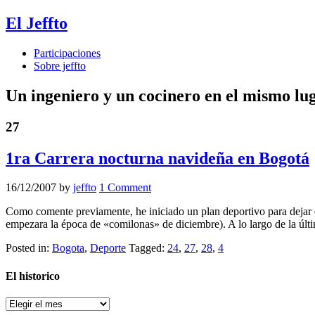
El Jeffto
Participaciones
Sobre jeffto
Un ingeniero y un cocinero en el mismo lu
27
1ra Carrera nocturna navideña en Bogotá
16/12/2007
by
jeffto
1 Comment
Como comente previamente, he iniciado un plan deportivo para dejar el 
empezara la época de «comilonas» de diciembre). A lo largo de la ú
Posted in:
Bogota
,
Deporte
Tagged:
24
,
27
,
28
,
4
El historico
El