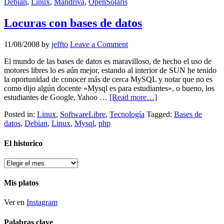
Debian
,
Linux
,
Mandriva
,
OpenSolaris
Locuras con bases de datos
11/08/2008
by
jeffto
Leave a Comment
El mundo de las bases de datos es maravilloso, de hecho el uso de
motores libres lo es aún mejor, estando al interior de SUN he tenido
la oportunidad de conocer más de cerca MySQL y notar que no es
como dijo algún docente «Mysql es para estudiantes», o bueno, los
estudiantes de Google, Yahoo …
[Read more…]
Posted in:
Linux
,
SoftwareLibre
,
Tecnología
Tagged:
Bases de
datos
,
Debian
,
Linux
,
Mysql
,
php
El historico
El
historico
Mis platos
Ver en
Instagram
Palabras clave