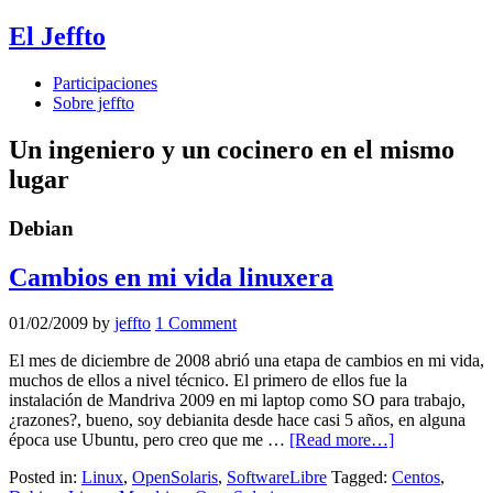
El Jeffto
Participaciones
Sobre jeffto
Un ingeniero y un cocinero en el mismo
lugar
Debian
Cambios en mi vida linuxera
01/02/2009
by
jeffto
1 Comment
El mes de diciembre de 2008 abrió una etapa de cambios en mi vida,
muchos de ellos a nivel técnico. El primero de ellos fue la
instalación de Mandriva 2009 en mi laptop como SO para trabajo,
¿razones?, bueno, soy debianita desde hace casi 5 años, en alguna
época use Ubuntu, pero creo que me …
[Read more…]
Posted in:
Linux
,
OpenSolaris
,
SoftwareLibre
Tagged:
Centos
,