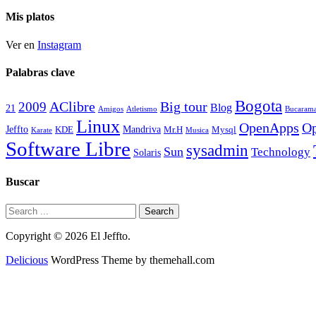
historico
Mis platos
Ver en
Instagram
Palabras clave
Bogota
2009
AClibre
Big tour
Blog
21
Amigos
Atletismo
Bucaram
Linux
OpenApps
Op
Jeffto
Mandriva
KDE
Mr.H
Mysql
Karate
Musica
Software Libre
sysadmin
Sun
Technology
Solaris
Buscar
Copyright © 2026 El Jeffto.
Delicious
WordPress Theme by themehall.com