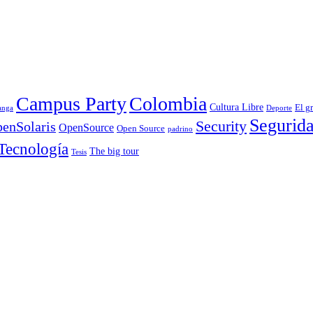
Campus Party
Colombia
Cultura Libre
El g
anga
Deporte
Segurid
Security
enSolaris
OpenSource
Open Source
padrino
Tecnología
The big tour
Tesis