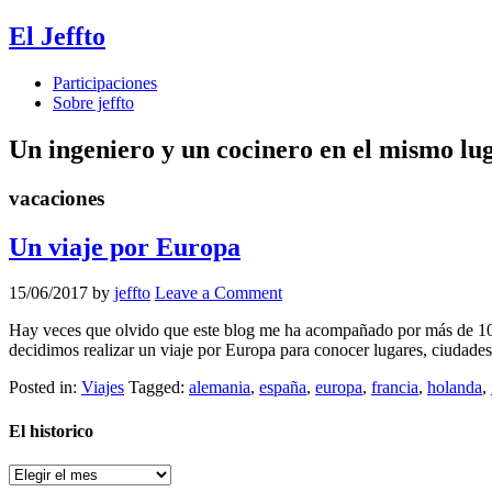
El Jeffto
Participaciones
Sobre jeffto
Un ingeniero y un cocinero en el mismo lu
vacaciones
Un viaje por Europa
15/06/2017
by
jeffto
Leave a Comment
Hay veces que olvido que este blog me ha acompañado por más de 10 
decidimos realizar un viaje por Europa para conocer lugares, ciudad
Posted in:
Viajes
Tagged:
alemania
,
españa
,
europa
,
francia
,
holanda
,
El historico
El