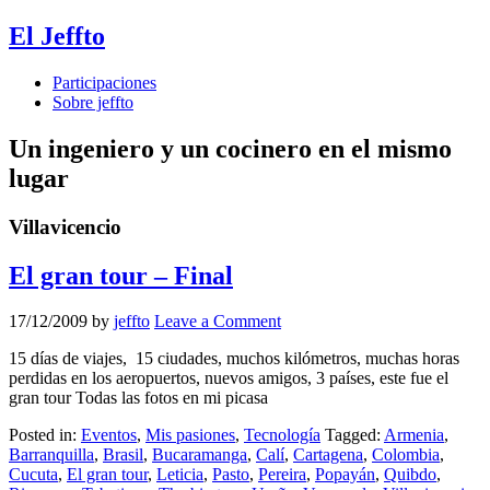
El Jeffto
Participaciones
Sobre jeffto
Un ingeniero y un cocinero en el mismo
lugar
Villavicencio
El gran tour – Final
17/12/2009
by
jeffto
Leave a Comment
15 días de viajes, 15 ciudades, muchos kilómetros, muchas horas
perdidas en los aeropuertos, nuevos amigos, 3 países, este fue el
gran tour Todas las fotos en mi picasa
Posted in:
Eventos
,
Mis pasiones
,
Tecnología
Tagged:
Armenia
,
Barranquilla
,
Brasil
,
Bucaramanga
,
Calí
,
Cartagena
,
Colombia
,
Cucuta
,
El gran tour
,
Leticia
,
Pasto
,
Pereira
,
Popayán
,
Quibdo
,