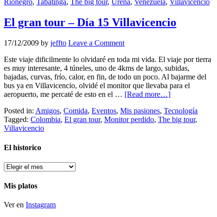
Rionegro
,
Tabatinga
,
The big tour
,
Ureña
,
Venezuela
,
Villavicencio
El gran tour – Día 15 Villavicencio
17/12/2009
by
jeffto
Leave a Comment
Este viaje dificilmente lo olvidaré en toda mi vida. El viaje por tierra
es muy interesante, 4 túneles, uno de 4kms de largo, subidas,
bajadas, curvas, frío, calor, en fin, de todo un poco. Al bajarme del
bus ya en Villavicencio, olvidé el monitor que llevaba para el
aeropuerto, me percaté de esto en el …
[Read more…]
Posted in:
Amigos
,
Comida
,
Eventos
,
Mis pasiones
,
Tecnología
Tagged:
Colombia
,
El gran tour
,
Monitor perdido
,
The big tour
,
Villavicencio
El historico
El
historico
Mis platos
Ver en
Instagram