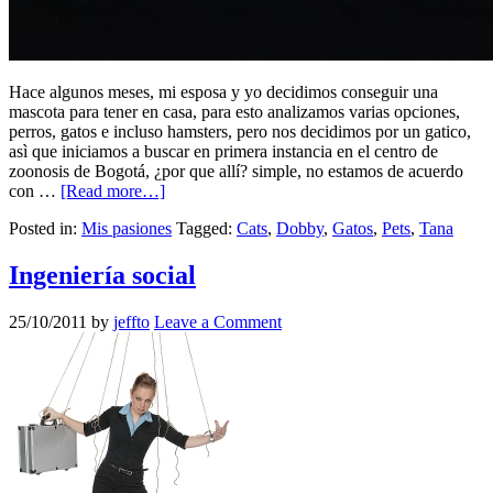
Hace algunos meses, mi esposa y yo decidimos conseguir una
mascota para tener en casa, para esto analizamos varias opciones,
perros, gatos e incluso hamsters, pero nos decidimos por un gatico,
asì que iniciamos a buscar en primera instancia en el centro de
zoonosis de Bogotá, ¿por que allí? simple, no estamos de acuerdo
con …
[Read more…]
Posted in:
Mis pasiones
Tagged:
Cats
,
Dobby
,
Gatos
,
Pets
,
Tana
Ingeniería social
25/10/2011
by
jeffto
Leave a Comment