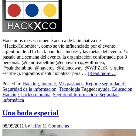
Hace unos meses comenté acerca de la iniciativa de
«HackxColombia«, como se vio influenciado por el evento
argentino de «Un hack para los chicos» y las metas del evento. Ya
pasada una semana del evento, la organización conformada por 8
personas: @nandreabeltran @echavarro @wolfmneo,
@saintbambino, @nayerey, @silenceway, @WiFZarK y quien
escribe :), logramos institucionalizar para …
[Read more…]
Posted in:
Hacking
,
Internet
,
Mis pasiones
,
Reporte seguridad :P
,
Seguridad de la informacion
,
Tecnología
Tagged:
ayuda
,
Educacion
,
Hacking
,
hackxcolombia
,
Seguridad Información
,
Seguridad
informática
Una boda especial
08/09/2011
by
jeffto
11 Comments