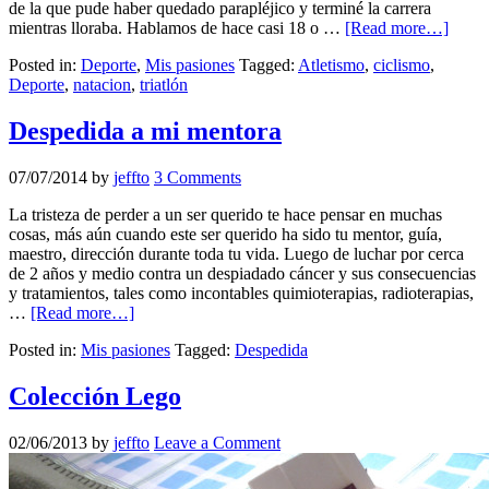
de la que pude haber quedado parapléjico y terminé la carrera
mientras lloraba. Hablamos de hace casi 18 o …
[Read more…]
Posted in:
Deporte
,
Mis pasiones
Tagged:
Atletismo
,
ciclismo
,
Deporte
,
natacion
,
triatlón
Despedida a mi mentora
07/07/2014
by
jeffto
3 Comments
La tristeza de perder a un ser querido te hace pensar en muchas
cosas, más aún cuando este ser querido ha sido tu mentor, guía,
maestro, dirección durante toda tu vida. Luego de luchar por cerca
de 2 años y medio contra un despiadado cáncer y sus consecuencias
y tratamientos, tales como incontables quimioterapias, radioterapias,
…
[Read more…]
Posted in:
Mis pasiones
Tagged:
Despedida
Colección Lego
02/06/2013
by
jeffto
Leave a Comment