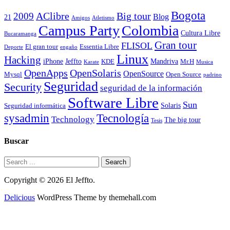
Bogota
2009
AClibre
Big tour
Blog
21
Amigos
Atletismo
Campus Party
Colombia
Cultura Libre
Bucaramanga
Gran tour
FLISOL
El gran tour
Essentia Libre
Deporte
engaño
Linux
Hacking
iPhone
Jeffto
Mandriva
KDE
Mr.H
Karate
Musica
OpenApps
OpenSolaris
OpenSource
Mysql
Open Source
padrino
Seguridad
Security
seguridad de la información
Software Libre
Sun
Solaris
Seguridad informática
Tecnología
sysadmin
Technology
The big tour
Tesis
Buscar
Copyright © 2026 El Jeffto.
Delicious
WordPress Theme by themehall.com