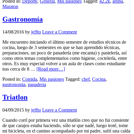
Posted in:
Deporte
,
General
,
Mis pasiones
Tagged:
42.2k
,
aruba
,
Maraton
Gastronomía
14/08/2016
by
jeffto
Leave a Comment
Me encuentro iniciando el último semestre de estudios técnicos de
cocina, luego de 3 semestres en que se han aprendido técnicas,
preparaciones, un poco de panadería (me encanta) y pastelería, así
como otros temas complementarios como higiene, coctelería, entre
otros. Es muy especial volver a un aula de clases como estudiante
tras cerca de 8 …
[Read more…]
Posted in:
Comida
,
Mis pasiones
Tagged:
chef
,
Cocina
,
gastronomia
,
panaderia
Triatlon
04/09/2015
by
jeffto
Leave a Comment
Cuando corrí por primera vez una triatlón creo que no fui consiente
de que carajos estaba haciendo, sólo se que nadé, luego troté, tome
mi bicicleta, en el camino acompañado por mi padre, sufrí una caída