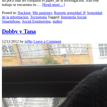
un poco más les comparto el paper_de la investigación. Aún este
trabajo se encuentra en …
[Read more…]
Posted in:
Hacking
,
Mis pasiones
,
Reporte seguridad :P
,
Seguridad
de la informacion
,
Tecnología
Tagged:
Ingeniería Social
,
Smartphone
,
Social Engineering
,
stalker
Dobby y Tana
12/11/2012
by
jeffto
Leave a Comment