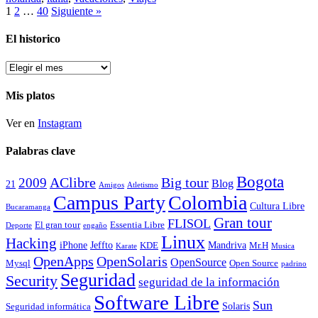
1
2
…
40
Siguiente »
El historico
El
historico
Mis platos
Ver en
Instagram
Palabras clave
Bogota
2009
AClibre
Big tour
Blog
21
Amigos
Atletismo
Campus Party
Colombia
Cultura Libre
Bucaramanga
Gran tour
FLISOL
El gran tour
Essentia Libre
Deporte
engaño
Linux
Hacking
iPhone
Jeffto
Mandriva
KDE
Mr.H
Karate
Musica
OpenApps
OpenSolaris
OpenSource
Mysql
Open Source
padrino
Seguridad
Security
seguridad de la información
Software Libre
Sun
Solaris
Seguridad informática