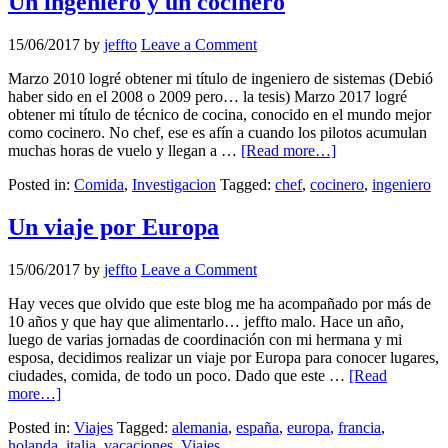
Un ingeniero y un cocinero
15/06/2017
by
jeffto
Leave a Comment
Marzo 2010 logré obtener mi título de ingeniero de sistemas (Debió
haber sido en el 2008 o 2009 pero… la tesis) Marzo 2017 logré
obtener mi título de técnico de cocina, conocido en el mundo mejor
como cocinero. No chef, ese es afín a cuando los pilotos acumulan
muchas horas de vuelo y llegan a …
[Read more…]
Posted in:
Comida
,
Investigacion
Tagged:
chef
,
cocinero
,
ingeniero
Un viaje por Europa
15/06/2017
by
jeffto
Leave a Comment
Hay veces que olvido que este blog me ha acompañado por más de
10 años y que hay que alimentarlo… jeffto malo. Hace un año,
luego de varias jornadas de coordinación con mi hermana y mi
esposa, decidimos realizar un viaje por Europa para conocer lugares,
ciudades, comida, de todo un poco. Dado que este …
[Read
more…]
Posted in:
Viajes
Tagged:
alemania
,
españa
,
europa
,
francia
,
holanda
,
italia
,
vacaciones
,
Viajes